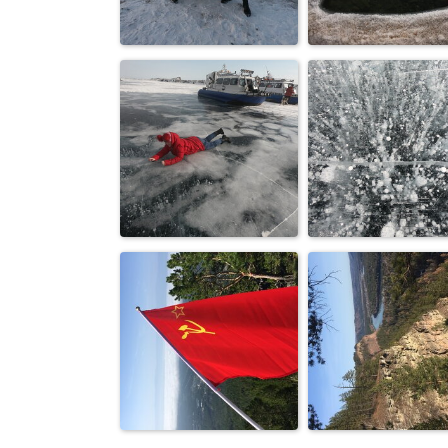
Активный отдых
Лукоморье
в Лукоморье
Прорубь для
Сибирячки
фридайвинга 
Листвянке
Зимние забавы
Лед Байкала
людей Байкала