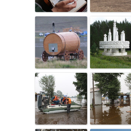
Иркутск. Дом
Без названия
пионеров
Реконструкци
Есть мечта спасти
танкового бо
фото
1945 г
Банька "Бочка" на
По дороге на
Тутае
Байкал