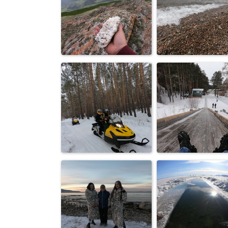
Мамонты
Без названия
Усольского
разлива
Место встречи с
Волна Байкал
Байкалом