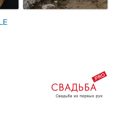
калах
Старая каменоломня на
Байкале