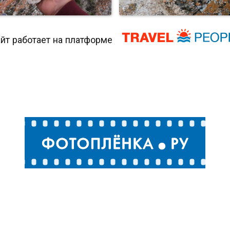
йт работает на платформе
Неожиданный зверь на с
сто встречи с Байкалом
Байкала