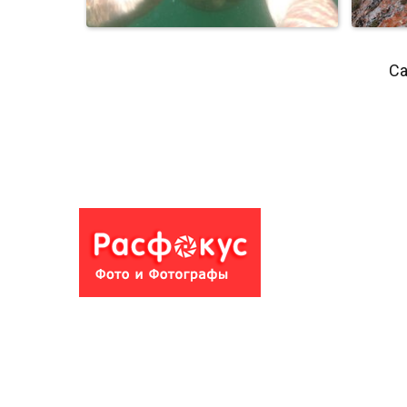
Са
Родная стихия
Ме